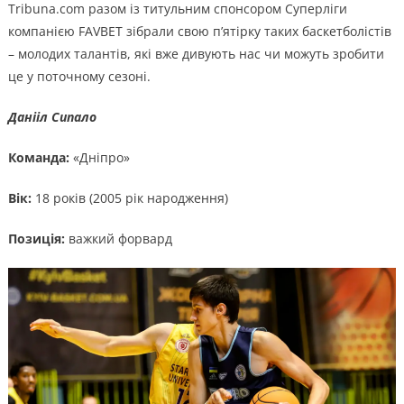
Tribuna.com разом із титульним спонсором Суперліги
компанією FAVBET зібрали свою п’ятірку таких баскетболістів
– молодих талантів, які вже дивують нас чи можуть зробити
це у поточному сезоні.
Данііл Сипало
Команда:
«Дніпро»
Вік:
18 років (2005 рік народження)
Позиція:
важкий форвард