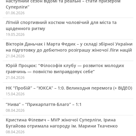
наступний сезон відомі та реальні – стати призером
Суперліги”
01.06.2026
Літній спортивний костюм чоловічий для міста та
щоденного ритму
19.05.2026
Вікторія Даньчак і Марта Федик – у складі збірної України
на підготовку до дебютного розіграшу жіночої Ліги націй
21.04.2026
Юрій Процюк: “Філософія клубу — розвиток молодих
гравчинь — повністю виправдовує себе”
21.04.2026
НК “Пробій” – “ЮКСА” – 1:0. Великодня перемога (+ ВІДЕО)
15.04.2026
“Нива” – “Прикарпаття-Благо” – 1:1
08.04.2026
Кристина Філевич – MVP жіночої Суперліги, Ірина
Бугайова отримала нагороду ім. Марини Ткаченко
08.04.2026