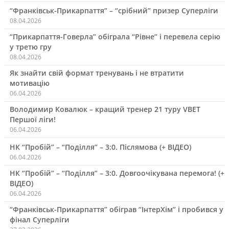
“Франківськ-Прикарпаття” – “срібний” призер Суперліги
08.04.2026
“Прикарпаття-Говерла” обіграла “Рівне” і перевела серію
у третю гру
08.04.2026
Як знайти свій формат тренувань і не втратити
мотивацію
06.04.2026
Володимир Ковалюк – кращий тренер 21 туру VBET
Першої ліги!
06.04.2026
НК “Пробій” – “Поділля” – 3:0. Післямова (+ ВІДЕО)
06.04.2026
НК “Пробій” – “Поділля” – 3:0. Довгоочікувана перемога! (+
ВІДЕО)
06.04.2026
“Франківськ-Прикарпаття” обіграв “ІнтерХім” і пробився у
фінал Суперліги