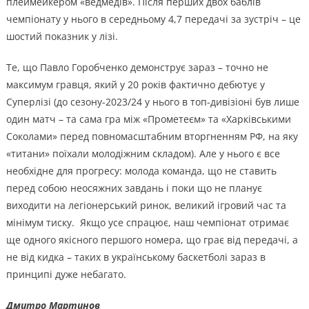
плеймейкером «ведмедів». Після перших двох баблів
чемпіонату у нього в середньому 4,7 передачі за зустріч – це
шостий показник у лізі.
Те, що Павло Горобченко демонструє зараз – точно не
максимум гравця, який у 20 років фактично дебютує у
Суперлізі (до сезону-2023/24 у нього в топ-дивізіоні був лише
один матч – та сама гра між «Прометеєм» та «Харківськими
Соколами» перед повномасштабним вторгненням РФ, на яку
«титани» поїхали молодіжним складом). Але у нього є все
необхідне для прогресу: молода команда, що не ставить
перед собою неосяжних завдань і поки що не планує
виходити на легіонерський ринок, великий ігровий час та
мінімум тиску. Якщо усе спрацює, наш чемпіонат отримає
ще одного якісного першого номера, що грає від передачі, а
не від кидка – таких в українському баскетболі зараз в
принципі дуже небагато.
Дмитро Мартинов