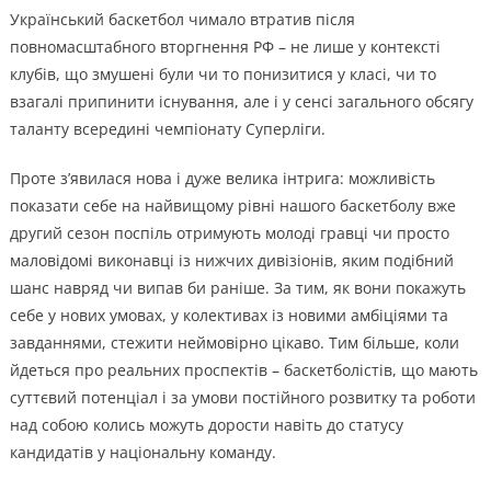
Український баскетбол чимало втратив після
повномасштабного вторгнення РФ – не лише у контексті
клубів, що змушені були чи то понизитися у класі, чи то
взагалі припинити існування, але і у сенсі загального обсягу
таланту всередині чемпіонату Суперліги.
Проте з’явилася нова і дуже велика інтрига: можливість
показати себе на найвищому рівні нашого баскетболу вже
другий сезон поспіль отримують молоді гравці чи просто
маловідомі виконавці із нижчих дивізіонів, яким подібний
шанс навряд чи випав би раніше. За тим, як вони покажуть
себе у нових умовах, у колективах із новими амбіціями та
завданнями, стежити неймовірно цікаво. Тим більше, коли
йдеться про реальних проспектів – баскетболістів, що мають
суттєвий потенціал і за умови постійного розвитку та роботи
над собою колись можуть дорости навіть до статусу
кандидатів у національну команду.