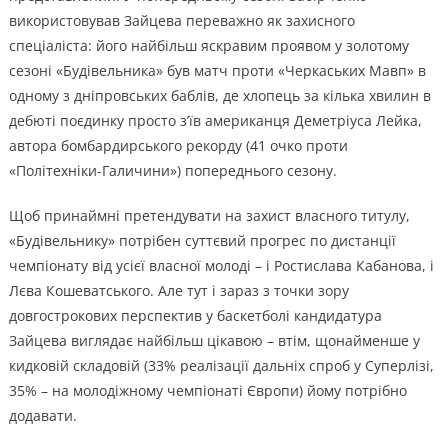
використовував Зайцева переважно як захисного
спеціаліста: його найбільш яскравим проявом у золотому
сезоні «Будівельника» був матч проти «Черкаських Мавп» в
одному з дніпровських баблів, де хлопець за кілька хвилин в
дебюті поєдинку просто з’їв американця Деметріуса Лейка,
автора бомбардирського рекорду (41 очко проти
«Політехніки-Галичини») попереднього сезону.
Щоб принаймні претендувати на захист власного титулу,
«Будівельнику» потрібен суттєвий прогрес по дистанції
чемпіонату від усієї власної молоді – і Ростислава Кабанова, і
Лєва Кошеватського. Але тут і зараз з точки зору
довгострокових перспектив у баскетболі кандидатура
Зайцева виглядає найбільш цікавою – втім, щонайменше у
кидковій складовій (33% реалізації дальніх спроб у Суперлізі,
35% – на молодіжному чемпіонаті Європи) йому потрібно
додавати.