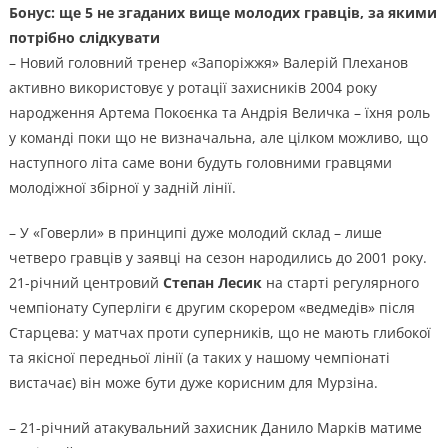
Бонус: ще 5 не згаданих вище молодих гравців, за якими
потрібно слідкувати
– Новий головний тренер «Запоріжжя» Валерій Плеханов
активно використовує у ротації захисників 2004 року
народження Артема Покоєнка та Андрія Величка – їхня роль
у команді поки що не визначальна, але цілком можливо, що
наступного літа саме вони будуть головними гравцями
молодіжної збірної у задній лінії.
– У «Говерли» в принципі дуже молодий склад – лише
четверо гравців у заявці на сезон народились до 2001 року.
21-річний центровий
Степан Лесик
на старті регулярного
чемпіонату Суперліги є другим скорером «ведмедів» після
Старцева: у матчах проти суперників, що не мають глибокої
та якісної передньої лінії (а таких у нашому чемпіонаті
вистачає) він може бути дуже корисним для Мурзіна.
– 21-річний атакувальний захисник Данило Марків матиме