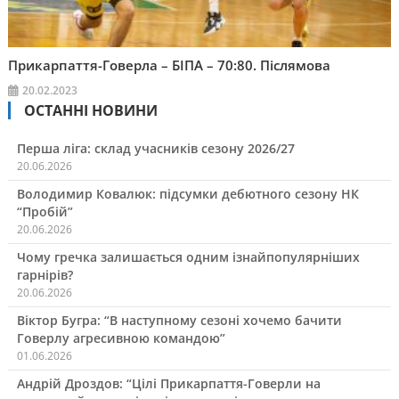
Прикарпаття-Говерла – БІПА – 70:80. Післямова
20.02.2023
ОСТАННІ НОВИНИ
Перша ліга: склад учасників сезону 2026/27
20.06.2026
Володимир Ковалюк: підсумки дебютного сезону НК
“Пробій”
20.06.2026
Чому гречка залишається одним ізнайпопулярніших
гарнірів?
20.06.2026
Віктор Бугра: “В наступному сезоні хочемо бачити
Говерлу агресивною командою”
01.06.2026
Андрій Дроздов: “Цілі Прикарпаття-Говерли на