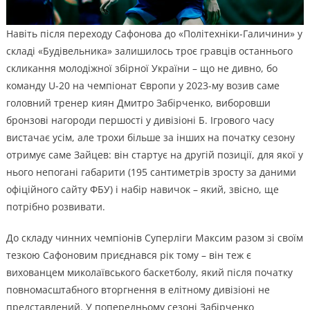
Навіть після переходу Сафонова до «Політехніки-Галичини» у
складі «Будівельника» залишилось троє гравців останнього
скликання молодіжної збірної України – що не дивно, бо
команду U-20 на чемпіонат Європи у 2023-му возив саме
головний тренер киян Дмитро Забірченко, виборовши
бронзові нагороди першості у дивізіоні Б. Ігрового часу
вистачає усім, але трохи більше за інших на початку сезону
отримує саме Зайцев: він стартує на другій позиції, для якої у
нього непогані габарити (195 сантиметрів зросту за даними
офіційного сайту ФБУ) і набір навичок – який, звісно, ще
потрібно розвивати.
До складу чинних чемпіонів Суперліги Максим разом зі своїм
тезкою Сафоновим приєднався рік тому – він теж є
вихованцем миколаївського баскетболу, який після початку
повномасштабного вторгнення в елітному дивізіоні не
представлений. У попередньому сезоні Забірченко