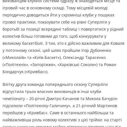
вихованцям клубної системи одразу ж знаходяться місце та
ігровий час в основному складі. Тому місцевій молоді
періодично доводиться йти у скромніші клуби у пошуках
ігрової практики, показувати себе на рівні Суперліги у
боротьбі за позиції всередині таблиці і повертатися у рідний
колектив більш готовими до того, щоб конкурувати у
великому баскетболі. З тих, хто є дійсно важливим для Коваля
у поточному сезоні, цей шлях пройшли Ігор Дубоненко
(«Миколаїв» та «Київ-Баскет»), Олександр Тарасенко
(«Політехнік», «Запоріжжя», «Харківські Соколи») та Роман
Бондарчук («Кривбас»).
Влітку друга команда попереднього сезону Суперліги
відпустила трьох власних вихованців в інші клуби
чемпіонату – 20-річні Дмитро Качанов та Микола Бачурін
підсилили «Політехніку-Галичину», а 21-річний Мартинов
перейшов у «Кривбас». Саме в останнього найбільша та
найважливіша роль новому колективі з цієї трійки: на старті
сезону захисник отримує майже півгодини ігрового часу від