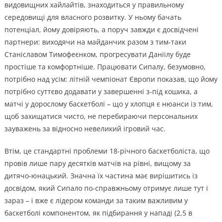
видовищних хайлайтів, знаходиться у правильному
середовищі для власного розвитку. У ньому бачать
потенціал, йому довіряють, а поруч завжди є досвідчені
партнери: виходячи на майданчик разом з тим-таки
Станіславом Тимофеєнком, прогресувати Даніілу буде
простіше та комфортніше. Працювати Сипалу, безумовно,
потрібно над усім: літній чемпіонат Європи показав, що йому
потрібно суттєво додавати у завершенні з-під кошика, а
матчі у дорослому баскетболі – що у хлопця є нюанси із тим,
щоб захищатися чисто, не перебираючи персональних
зауважень за відносно невеликий ігровий час.
Втім, це стандартні проблеми 18-річного баскетболіста, що
провів лише пару десятків матчів на рівні, вищому за
дитячо-юнацький. Значна їх частина має вирішитись із
досвідом, який Сипало по-справжньому отримує лише тут і
зараз – і вже є лідером команди за таким важливим у
баскетболі компонентом, як підбирання у нападі (2,5 в