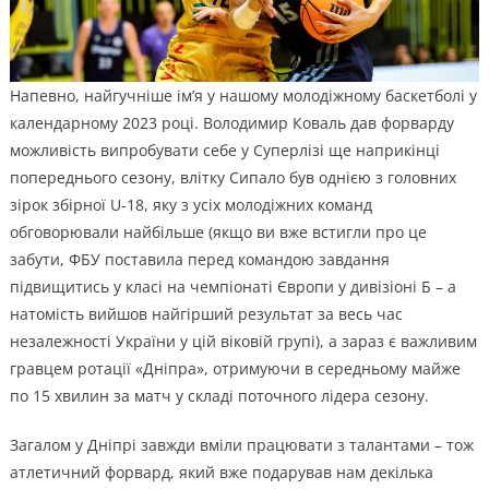
Напевно, найгучніше ім’я у нашому молодіжному баскетболі у
календарному 2023 році. Володимир Коваль дав форварду
можливість випробувати себе у Суперлізі ще наприкінці
попереднього сезону, влітку Сипало був однією з головних
зірок збірної U-18, яку з усіх молодіжних команд
обговорювали найбільше (якщо ви вже встигли про це
забути, ФБУ поставила перед командою завдання
підвищитись у класі на чемпіонаті Європи у дивізіоні Б – а
натомість вийшов найгірший результат за весь час
незалежності України у цій віковій групі), а зараз є важливим
гравцем ротації «Дніпра», отримуючи в середньому майже
по 15 хвилин за матч у складі поточного лідера сезону.
Загалом у Дніпрі завжди вміли працювати з талантами – тож
атлетичний форвард, який вже подарував нам декілька