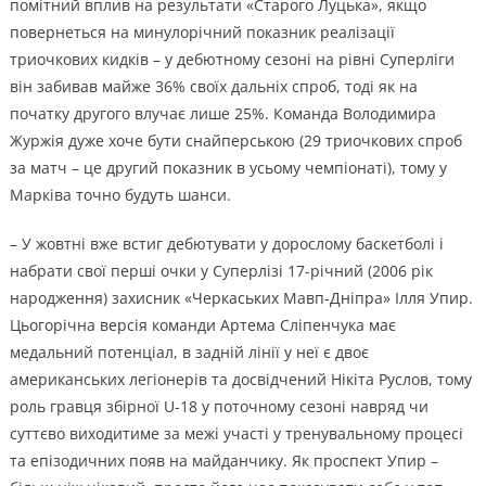
помітний вплив на результати «Старого Луцька», якщо
повернеться на минулорічний показник реалізації
триочкових кидків – у дебютному сезоні на рівні Суперліги
він забивав майже 36% своїх дальніх спроб, тоді як на
початку другого влучає лише 25%. Команда Володимира
Журжія дуже хоче бути снайперською (29 триочкових спроб
за матч – це другий показник в усьому чемпіонаті), тому у
Марківа точно будуть шанси.
– У жовтні вже встиг дебютувати у дорослому баскетболі і
набрати свої перші очки у Суперлізі 17-річний (2006 рік
народження) захисник «Черкаських Мавп-Дніпра» Ілля Упир.
Цьогорічна версія команди Артема Сліпенчука має
медальний потенціал, в задній лінії у неї є двоє
американських легіонерів та досвідчений Нікіта Руслов, тому
роль гравця збірної U-18 у поточному сезоні навряд чи
суттєво виходитиме за межі участі у тренувальному процесі
та епізодичних появ на майданчику. Як проспект Упир –