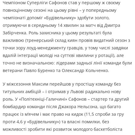
Чемпіоном Суперліги Сафонов став у першому ж своєму
повноцінному сезоні на цьому рівні – у попередньому
чемпіонаті допоміг «Будівельнику» здобути золото,
отримуючи в середньому 14 хвилин за матч від Дмитра
Забірченка. Роль захисника у цьому результаті була
важливою (тренерський склад киян провів видатний сезон з
точки зору лоуд-менеджменту гравців, у тому числі завдяки
вдалій інтеграції молоді на суттєві хвилини у ротації), але
точно не визначальною: лідерами задньої лінії команди були
ветерани Павло Буренко та Олександр Кольченко.
У міжсезоння Максим перейшов у простішу команду без
титульних амбіцій – і отримав у Львові радикально нову
роль. У «Політехніці-Галичині» Сафонов – стартер та другий
бомбардир команди після Джакора Нельсона, що багато
працює із м’ячем і має право на кидок (11,5 спроби за гру
проти 4,6 у «Будівельнику») та власні помилки, без
можливості зробити які розвиток молодого баскетболіста