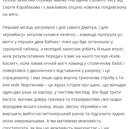
Сергія Корабльова і є важливою опцією новачка топдивізіону
на м’ячі.
Перший місяць регулярки і для самого Дмитра, і для
«Кривбасу» загалом склався нелегко – команда програла усі
матчі у перших двох баблах і поки що йде останньою у
турнірній таблиці, а молодий захисник робить більше втрат,
аніж результативних передач (саме на нього тиснув «Київ-
Баскет», коли ламав очний матч команд у столичному баблі і
повертався з двозначного відставання у рахунку, і це
спрацювало), і має лише одну влучну триочкову спробу з 14.
Але кейс Мартинова – це якраз історія про шанс, що випадає
один-два рази за кар’єру, у чистому вигляді. Він буде грати
багато, матиме довіру тренера та отримуватиме свої кидки
впродовж всього сезону, якщо, звісно, «Кривбас» не
вирішить вийти на легіонерський ринок та підсилити задню
лінію американцями. А ми матимемо можливість
спостерігати, як він цю можливість використає – і чи