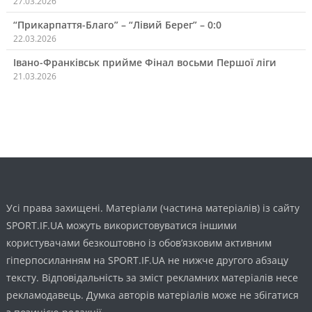
27.03.2026
“Прикарпаття-Благо” – “Лівий Берег” – 0:0
22.03.2026
Івано-Франківськ прийме Фінал восьми Першої ліги
21.03.2026
Усі права захищені. Матеріали (частина матеріалів) із сайту
SPORT.IF.UA можуть використовуватися іншими
користувачами безкоштовно із обов’язковим активним
гіперпосиланням на SPORT.IF.UA не нижче другого абзацу
тексту. Відповідальність за зміст рекламних матеріалів несе
рекламодавець. Думка авторів матеріалів може не збігатися