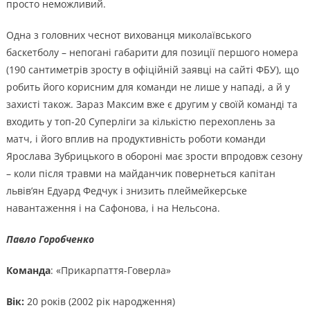
просто неможливий.
Одна з головних чеснот вихованця миколаївського
баскетболу – непогані габарити для позиції першого номера
(190 сантиметрів зросту в офіційній заявці на сайті ФБУ), що
робить його корисним для команди не лише у нападі, а й у
захисті також. Зараз Максим вже є другим у своїй команді та
входить у топ-20 Суперліги за кількістю перехоплень за
матч, і його вплив на продуктивність роботи команди
Ярослава Зубрицького в обороні має зрости впродовж сезону
– коли після травми на майданчик повернеться капітан
львів’ян Едуард Федчук і знизить плеймейкерське
навантаження і на Сафонова, і на Нельсона.
Павло Горобченко
Команда
: «Прикарпаття-Говерла»
Вік:
20 років (2002 рік народження)