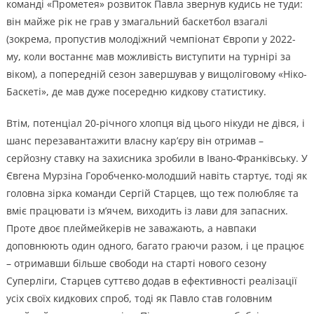
команді «Прометея» розвиток Павла звернув кудись не туди:
він майже рік не грав у змагальний баскетбол взагалі
(зокрема, пропустив молодіжний чемпіонат Європи у 2022-
му, коли востаннє мав можливість виступити на турнірі за
віком), а попередній сезон завершував у вищоліговому «Ніко-
Баскеті», де мав дуже посередню кидкову статистику.
Втім, потенціал 20-річного хлопця від цього нікуди не дівся, і
шанс перезавантажити власну кар’єру він отримав –
серйозну ставку на захисника зробили в Івано-Франківську. У
Євгена Мурзіна Горобченко-молодший навіть стартує, тоді як
головна зірка команди Сергій Старцев, що теж полюбляє та
вміє працювати із м’ячем, виходить із лави для запасних.
Проте двоє плеймейкерів не заважають, а навпаки
доповнюють один одного, багато граючи разом, і це працює
– отримавши більше свободи на старті нового сезону
Суперліги, Старцев суттєво додав в ефективності реалізації
усіх своїх кидкових спроб, тоді як Павло став головним