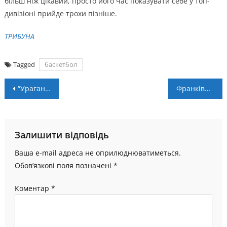
більш ніж цікавий, просто його час показувати себе у топ-
дивізіоні прийде трохи пізніше.
ТРИБУНА
Tagged
баскетбол
Навігація
“Ураган” – “Енергія”. Анонс матчу та пряма трансляція
Франківці перервали безпрограшну серію
записів
Залишити відповідь
Ваша e-mail адреса не оприлюднюватиметься.
Обов’язкові поля позначені
*
Коментар
*