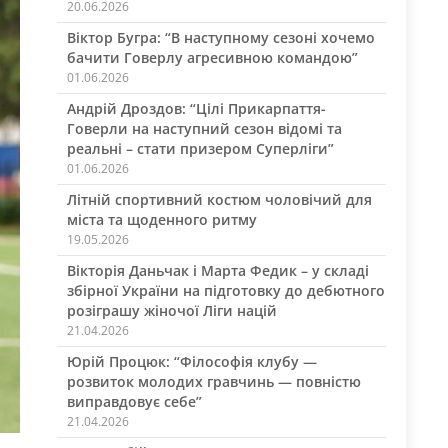
20.06.2026
Віктор Бугра: “В наступному сезоні хочемо
бачити Говерлу агресивною командою”
01.06.2026
Андрій Дроздов: “Цілі Прикарпаття-
Говерли на наступний сезон відомі та
реальні – стати призером Суперліги”
01.06.2026
Літній спортивний костюм чоловічий для
міста та щоденного ритму
19.05.2026
Вікторія Даньчак і Марта Федик – у складі
збірної України на підготовку до дебютного
розіграшу жіночої Ліги націй
21.04.2026
Юрій Процюк: “Філософія клубу —
розвиток молодих гравчинь — повністю
виправдовує себе”
21.04.2026