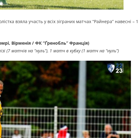
олістка взяла участь у всіх зіграних матчах “Райнера” навесні – 
мрі, Вірменія / ФК “Ґренобль” Франція)
ізі (7 матчів на “нуль”), 1 матч в кубку (1 матч на “нуль”)