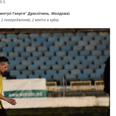
0:3.
интул Георге” Дреслічень, Молдова)
л, 2 попередження), 2 матчі в кубку