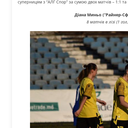
суперницям з “АЛГ Спор” за сумою двох матчів – 1:1 та 
Діана Миньо (“Райнер-Сф
8 матчів в лізі (1 го