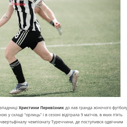
нападниці
Христини Перевізник
до лав гранда жіночого футбол
у складі “орлиць” і в сезоні відіграла 9 матчів, в яких п’ять
 чвертьфіналу чемпіонату Туреччини, де поступився одвічним