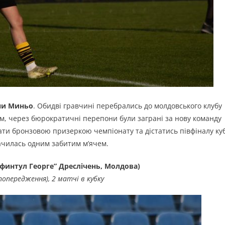
ни Миньо
. Обидві гравчині перебрались до молдовського клубу
ім, через бюрократичні перепони були заграні за нову команду
ати бронзовою призеркою чемпіонату та дістатись півфіналу ку
значилась одним забитим м’ячем.
финтул Георге” Дреслічень, Молдова)
попередження
), 2 матчі в кубку