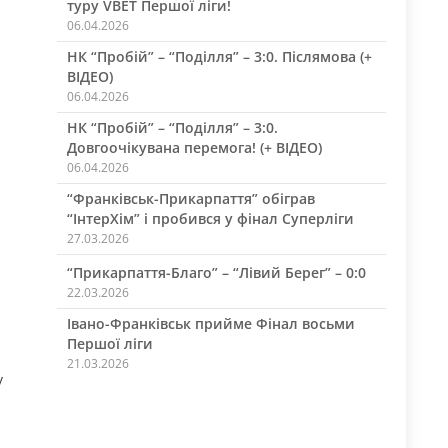
туру VBET Першої ліги!
06.04.2026
НК “Пробій” – “Поділля” – 3:0. Післямова (+
ВІДЕО)
06.04.2026
НК “Пробій” – “Поділля” – 3:0.
Довгоочікувана перемога! (+ ВІДЕО)
06.04.2026
“Франківськ-Прикарпаття” обіграв
“ІнтерХім” і пробився у фінал Суперліги
27.03.2026
“Прикарпаття-Благо” – “Лівий Берег” – 0:0
22.03.2026
Івано-Франківськ прийме Фінал восьми
Першої ліги
21.03.2026
у