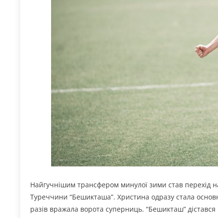
Найгучнішим трансфером минулої зими став перехід 
Туреччини “Бешикташа”. Христина одразу стала основною 
разів вражала ворота суперниць. “Бешикташ” дістався