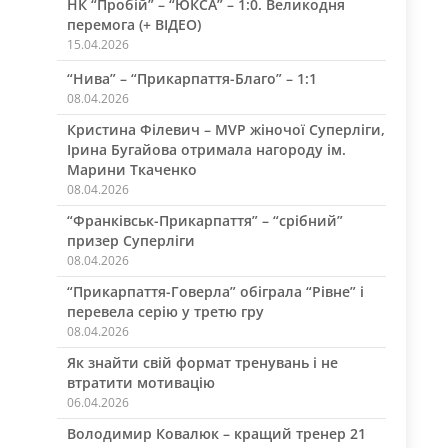
НК “Пробій” – “ЮКСА” – 1:0. Великодня
перемога (+ ВІДЕО)
15.04.2026
“Нива” – “Прикарпаття-Благо” – 1:1
08.04.2026
Кристина Філевич – MVP жіночої Суперліги,
Ірина Бугайова отримала нагороду ім.
Марини Ткаченко
08.04.2026
“Франківськ-Прикарпаття” – “срібний”
призер Суперліги
08.04.2026
“Прикарпаття-Говерла” обіграла “Рівне” і
перевела серію у третю гру
08.04.2026
Як знайти свій формат тренувань і не
втратити мотивацію
06.04.2026
Володимир Ковалюк – кращий тренер 21