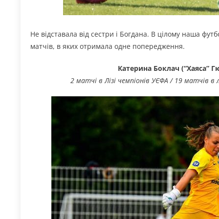
Не відставала від сестри і Богдана. В цілому наша футб
матчів, в яких отримала одне попередження.
Катерина Боклач (“Хаяса” Гю
2 матчі в Лізі чемпіонів УЄФА / 19 матчів в л