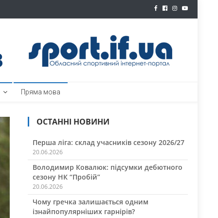
ртал
Пряма мова
ОСТАННІ НОВИНИ
Перша ліга: склад учасників сезону 2026/27
20.06.2026
Володимир Ковалюк: підсумки дебютного
сезону НК “Пробій”
20.06.2026
Чому гречка залишається одним
ізнайпопулярніших гарнірів?