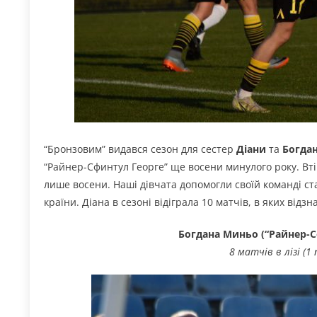
“Бронзовим” видався сезон для сестер
Діани
та
Богда
“Райнер-Сфинтул Георге” ще восени минулого року. Вт
лише восени. Наші дівчата допомогли своїй команді ст
країни. Діана в сезоні відіграла 10 матчів, в яких від
Богдана Миньо (“Райнер-С
8 матчів в лізі (1